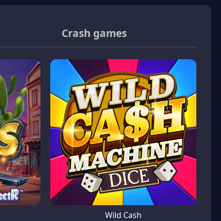
Crash games
Wild Cash