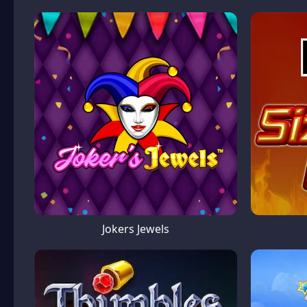
Jokers Jewels