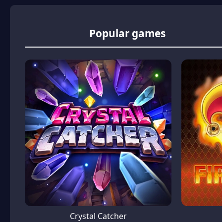
Popular games
Crystal Catcher