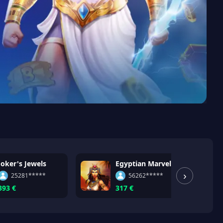
Joker's Jewels
Egyptian Marvel
›
25281*****
56262*****
393 €
317 €