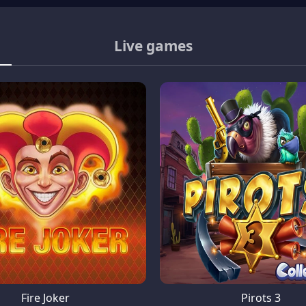
Live games
Fire Joker
Pirots 3