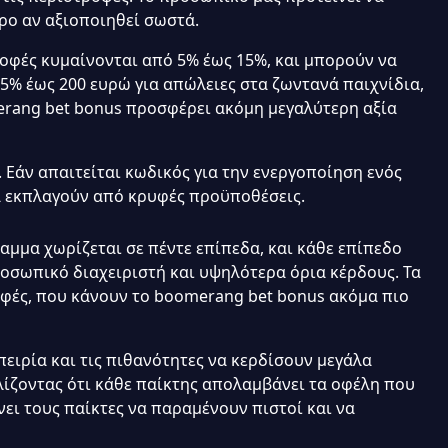
ρο αν αξιοποιηθεί σωστά.
Coin Miner
Crazy Balls
ροφές κυμαίνονται από 5% έως 15%, και μπορούν να
5% έως 200 ευρώ για απώλειες στα ζωντανά παιχνίδια,
merang bet bonus προσφέρει ακόμη μεγαλύτερη αξία
 Εάν απαιτείται κωδικός για την ενεργοποίηση ενός
θα εκπλαγούν από κρυφές προϋποθέσεις.
αμμα χωρίζεται σε πέντε επίπεδα, και κάθε επίπεδο
οσωπικό διαχειριστή και υψηλότερα όρια κέρδους. Τα
φές, που κάνουν το boomerang bet bonus ακόμα πιο
ειρία και τις πιθανότητες να κερδίσουν μεγάλα
Ice Fishing
Space XY
λίζοντας ότι κάθε παίκτης απολαμβάνει τα οφέλη που
ει τους παίκτες να παραμένουν πιστοί και να