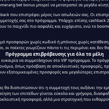
omerang bet bonus μπορεί να μετατραπεί σε μεγάλο κίνητ
Crazy Time
Pilot
Mega Ball
PlinkoX
hback που επιστρέφει μέρος των απωλειών σας. Οι επιστ
υμμετοχής σας στο πρόγραμμα. Υπάρχει επίσης cashback 2
νουν το παιχνίδι πιο ασφαλές και ευχάριστο, ενώ το boo
νισμό προσφορών χωρίς κωδικό ή μπόνους χωρίς κατάθεση.
ι, οι παίκτες γνωρίζουν πάντα τι τις περιμένει και δεν 
Πρόγραμμα επιβράβευσης για όλα τα μέλη
ην ευκαιρία να συμμετάσχουν στο VIP πρόγραμμα. Το πρόγρ
ρονόμια, όπως πρόσβαση σε αποκλειστικές προσφορές, πρ
ουν εξατομικευμένες προσφορές και μεγαλύτερες επιστρο
 θα διαπιστώσουν ότι η συμμετοχή τους αυξάνει την εμπ
nlimited Blackjack
Spaceman
Lightning Dice
Balloon
οίηση των επιπέδων γίνεται εύκολα και γρήγορα, διασφα
ποκλειστική προσφορά, αλλά μια στρατηγική που ενθαρρύν