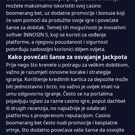
možete maksimalno iskoristiti svoj casino
boomerang bet, uz dodatne promocije i bonuse koji
će vam pomoći da produžite svoje igre i povećate
šanse za dobitak. Temelj tih mogućnosti je inovativni
softver INNOSIN 5, koji se koristi za vođenje
platforme, a njegovu pouzdanost i sigurnost
potvrđuju zadovoljni korisnici diljem svijeta.
Kako povećati šanse za osvajanje Jackpota
Prije nego što krenete u potragu za velikim dobitkom,
važno je razumjeti osnovne korake i strategije
igranja. Korištenje kreditnih kartica za depozite može
biti jednostavno i brzo, no važno je uvijek imati na
umu odgovorno igranje. Često se na portalima
pojavljuju oglasi za razne casino igre, poput dachbet
ili drugih recenzija, no najvažnije je odabrati
platformu s provjerenom reputacijom. Casino
boomerang bet često nudi promocije i besplatne
vrtnje, što dodatno povećava vaše šanse da osvojite