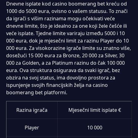
Dnevne isplate kod casino boomerang bet kreću od
1000 do 5000 eura, ovisno o vašem statusu. To znači
da igrači s višim razinama mogu očekivati veće
dnevne limite, što je idealno za one koji žele češće ili
veće isplate. Tjedne limite variraju između 5000 i 10
000 eura, dok je mjesečni limit za razinu Player do 10
000 eura. Za visokorazine igrače limite su znatno više,
dosežući 15 000 eura za Bronze, 20 000 za Silver, 30
000 za Golden, a za Platinum razinu do čak 100 000
eura. Ova struktura osigurava da svaki igrač, bez
obzira na svoj status, ima dovoljno prostora za
ispunjenje svojih financijskih želja na casino
boomerang bet platformi.
Razina igrača
Mjesečni limit isplate €
Player
10 000