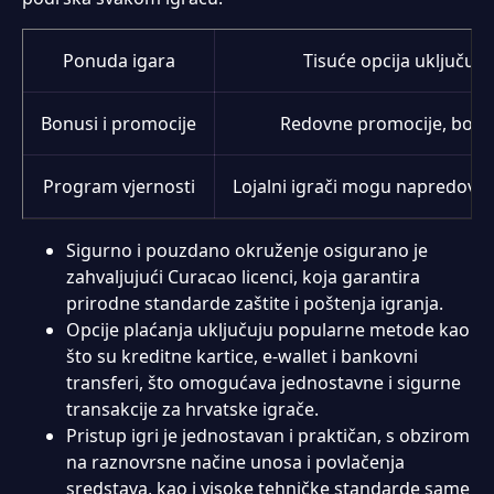
Ponuda igara
Tisuće opcija uključujuć
Bonusi i promocije
Redovne promocije, bonus
Program vjernosti
Lojalni igrači mogu napredovat
Sigurno i pouzdano okruženje osigurano je
zahvaljujući Curacao licenci, koja garantira
prirodne standarde zaštite i poštenja igranja.
Opcije plaćanja uključuju popularne metode kao
što su kreditne kartice, e-wallet i bankovni
transferi, što omogućava jednostavne i sigurne
transakcije za hrvatske igrače.
Pristup igri je jednostavan i praktičan, s obzirom
na raznovrsne načine unosa i povlačenja
sredstava, kao i visoke tehničke standarde same