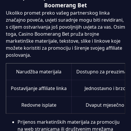
Boomerang Bet
Ukoliko promet preko vašeg partnerskog linka
značajno poveća, uvjeti suradnje mogu biti revidirani,
s ciljem ostvarivanja još povoljnijih uvjeta za vas. Osim
toga, Casino Boomerang Bet pruža brojne
marketinške materijale, tekstove, slike i linkove koje
možete koristiti za promociju i širenje svojeg affiliate
poslovanja.
Narudžba materijala
Dostupno za preuziman
Postavljanje affiliate linka
Jednostavno i brzo
Redovne isplate
Dvaput mjesečno
Prijenos marketinških materijala za promociju
na web stranicama ili društvenim mrežama