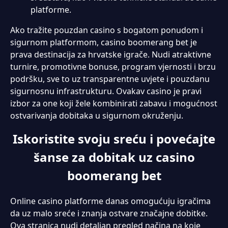
platforme.
Ako tražite pouzdan casino s bogatom ponudom i
sigurnom platformom, casino boomerang bet je
prava destinacija za hrvatske igrače. Nudi atraktivne
turnire, promotivne bonuse, program vjernosti i brzu
podršku, sve to uz transparentne uvjete i pouzdanu
sigurnosnu infrastrukturu. Ovakav casino je pravi
izbor za one koji žele kombinirati zabavu i mogućnost
ostvarivanja dobitaka u sigurnom okruženju.
Iskoristite svoju sreću i povećajte
šanse za dobitak uz casino
boomerang bet
Online casino platforme danas omogućuju igračima
da uz malo sreće i znanja ostvare značajne dobitke.
Ova stranica nudi detaljan pregled načina na koje