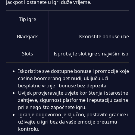
jackpot i ostanete u igri duže vrijeme.
Tip igre
Pr
Blackjack
Iskoristite bonuse i besp
Slots
Isprobajte slot igre s najvišim ispl
Iskoristite sve dostupne bonuse i promocije koje
casino boomerang bet nudi, uključujući
besplatne vrtnje i bonuse bez depozita.
Uvijek provjeravajte uvjete korištenja i starostne
zahtjeve, sigurnost platforme i reputaciju casina
prije nego što započnete igru.
Igranje odgovorno je ključno, postavite granice i
uživajte u igri bez da vaše emocije preuzmu
kontrolu.