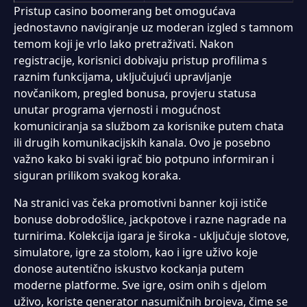
Pristup casino boomerang bet omogućava
jednostavno navigiranje uz moderan izgled s tamnom
temom koji je vrlo lako pretraživati. Nakon
registracije, korisnici dobivaju pristup profilima s
raznim funkcijama, uključujući upravljanje
novčanikom, pregled bonusa, provjeru statusa
unutar programa vjernosti i mogućnost
komuniciranja sa službom za korisnike putem chata
ili drugih komunikacijskih kanala. Ovo je posebno
važno kako bi svaki igrač bio potpuno informiran i
siguran prilikom svakog koraka.
Na stranici vas čeka promotivni banner koji ističe
bonuse dobrodošlice, jackpotove i razne nagrade na
turnirima. Kolekcija igara je široka - uključuje slotove,
simulatore, igre za stolom, kao i igre uživo koje
donose autentično iskustvo kockanja putem
moderne platforme. Sve igre, osim onih s djelom
uživo, koriste generator nasumičnih brojeva, čime se