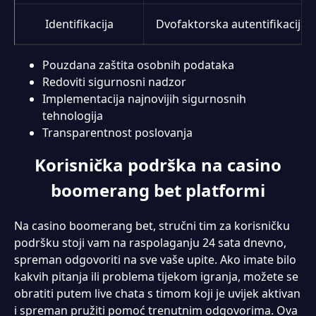
Identifikacija
Dvofaktorska autentifikacija 
Pouzdana zaštita osobnih podataka
Redoviti sigurnosni nadzor
Implementacija najnovijih sigurnosnih
tehnologija
Transparentnost poslovanja
Korisnička podrška na casino
boomerang bet platformi
Na casino boomerang bet, stručni tim za korisničku
podršku stoji vam na raspolaganju 24 sata dnevno,
spreman odgovoriti na sve vaše upite. Ako imate bilo
kakvih pitanja ili problema tijekom igranja, možete se
obratiti putem live chata s timom koji je uvijek aktivan
i spreman pružiti pomoć trenutnim odgovorima. Ova