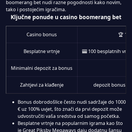
boomerang bet nudi razne pogodnosti kako novim,
tako i postojećim igračima.
Ključne ponude u casino boomerang bet
Casino bonus
🏆 10
Besplatne vrtnje
🎰 100 besplatnih vrt
Minimalni depozit za bonus
Zahtjevi za klađenje
depozit bonus x30
Bonus dobrodošlice često nudi sadržaje do 1000
€ uz 100% uvjet, što znači da prvi depozit može
udvostručiti vaša sredstva od samog početka.
Besplatne vrtnje na popularnim igrama kao što
je Great Piksby Megaways daju dodatnu šansu