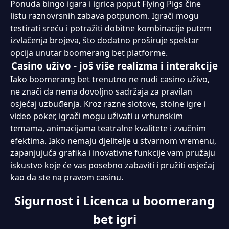
Ponuda bingo igara i igrica poput Flying Pigs čine
listu raznovrsnih zabava potpunom. Igrači mogu
testirati sreću i potražiti dobitne kombinacije putem
izvlačenja brojeva, što dodatno proširuje spektar
opcija unutar boomerang bet platforme.
Casino uživo - još više realizma i interakcije
Iako boomerang bet trenutno ne nudi casino uživo,
ne znači da nema dovoljno sadržaja za pravilan
osjećaj uzbuđenja. Kroz razne slotove, stolne igre i
video poker, igrači mogu uživati u vrhunskim
temama, animacijama teatralne kvalitete i zvučnim
efektima. Iako nemaju djelitelje u stvarnom vremenu,
zapanjujuća grafika i inovativne funkcije vam pružaju
iskustvo koje će vas posebno zabaviti i pružiti osjećaj
kao da ste na pravom casinu.
Sigurnost i Licenca u boomerang
bet igri