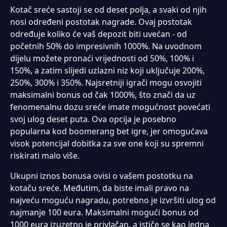
Kotač sreće sastoji se od deset polja, a svaki od njih
nosi određeni postotak nagrade. Ovaj postotak
određuje koliko će vaš depozit biti uvećan - od
početnih 50% do impresivnih 1000%. Na uvodnom
dijelu možete pronaći vrijednosti od 50%, 100% i
150%, a zatim slijedi uzlazni niz koji uključuje 200%,
250%, 300% i 350%. Najsretniji igrači mogu osvojiti
maksimalni bonus od čak 1000%, što znači da uz
Lightning Dice
Chicken Road
fenomenalnu dozu sreće imate mogućnost povećati
svoj ulog deset puta. Ova opcija je posebno
popularna kod boomerang bet igre, jer omogućava
visok potencijal dobitka za sve one koji su spremni
riskirati malo više.
Ukupni iznos bonusa ovisi o vašem postotku na
kotaču sreće. Međutim, da biste imali pravo na
najveću moguću nagradu, potrebno je izvršiti ulog od
najmanje 100 eura. Maksimalni mogući bonus od
1000 eura izuzetno je privlačan, a ističe se kao jedna