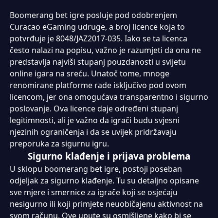
Boomerang bet igre posluje pod odobrenjem
Curacao eGaming udruge, a broj licence koja to
potvrđuje je 8048/JAZ2017-035. Iako se ta licenca
često nalazi na popisu, važno je razumjeti da ona ne
predstavlja najviši stupanj pouzdanosti u svijetu
online igara na sreću. Unatoč tome, mnoge
renomirane platforme rade isključivo pod ovom
licencom, jer ona omogućava transparentno i sigurno
poslovanje. Ova licence daje određeni stupanj
legitimnosti, ali je važno da igrači budu svjesni
njezinih ograničenja i da se uvijek pridržavaju
preporuka za sigurnu igru.
Sigurno klađenje i prijava problema
U sklopu boomerang bet igre, postoji poseban
odjeljak za sigurno klađenje. Tu su detaljno opisane
sve mjere i smernice za igrače koji se osjećaju
nesigurno ili koji primjete neuobičajenu aktivnost na
svom računu. Ove upute su osmišljene kako bi se