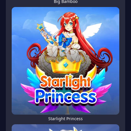
Big Bamboo
Starlight Princess