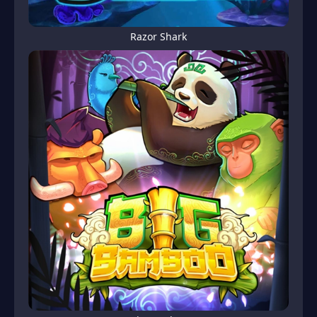
Razor Shark