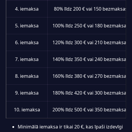
4. iemaksa
80% līdz 200 € vai 150 bezmaksas g
5. iemaksa
100% līdz 250 € vai 180 bezmaksas g
6. iemaksa
120% līdz 300 € vai 210 bezmaksas g
7. iemaksa
140% līdz 350 € vai 240 bezmaksas g
8. iemaksa
160% līdz 380 € vai 270 bezmaksas g
Penalty Champion
Bac Bo
9. iemaksa
180% līdz 420 € vai 300 bezmaksas g
10. iemaksa
200% līdz 500 € vai 350 bezmaksas g
Minimālā iemaksa ir tikai 20 €, kas īpaši izdevīgi