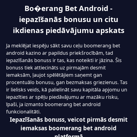
Bo�erang Bet Android -
iepazīšanās bonusu un citu
ikdienas piedāvājumu apskats
Ja meklējat iespēju sākt savu ceļu boomerang bet
android kazino ar papildus priekšrocībām, tad
iepazīšanās bonuss ir tas, kas noteikti ir jāzina. Šis
bonuss tiek attiecināts uz pirmajām desmit
iemaksām, ļaujot spēlētājiem saņemt gan
procentuālo bonusu, gan bezmaksas griezienus. Tas
ir lielisks veids, kā palielināt savu kapitāla apjomu un
iepazīties ar spēļu piedāvājumu ar mazāku risku,
īpaši, ja izmanto boomerang bet android
funkcionalitāti.
Super Color Game
Balloon
Iepazīšanās bonuss, veicot pirmās desmit
iemaksas boomerang bet android
platformā