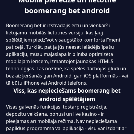
boomerang bet android
Boomerang bet ir izstrādājis ērtu un vienkārši
lietojamu mobilās lietotnes versiju, kas ļauj
spēlētājiem piedzīvot visaugstāko komforta līmeni
pat ceļā. Turklāt, pat ja jūs neesat ielādējis īpašu
aplikāciju, mūsu mājaslapa ir pilnībā optimizēta
mobilajām ierīcēm, izmantojot jaunākās HTML5
tehnoloģijas. Tas nozīmē, ka spēles darbojas gludi un
bez aizķeršanās gan Android, gan iOS platformās - vai
tā būtu iPhone vai Android telefons.
Viss, kas nepieciešams boomerang bet
android spēlētājiem
Visas galvenās funkcijas, tostarp reģistrācija,
depozītu veikšana, bonusi un live kazino - ir
pieejamas arī mobilajā režīmā. Nav nepieciešama
papildus programma vai aplikācija - visu var izdarīt ar