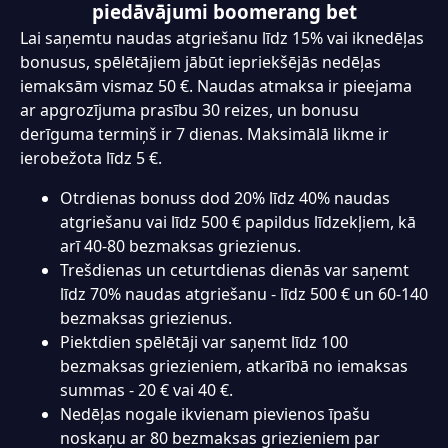
piedāvājumi boomerang bet
Lai saņemtu naudas atgriešanu līdz 15% vai iknedēļas
bonusus, spēlētājiem jābūt iepriekšējās nedēļas
iemaksām vismaz 50 €. Naudas atmaksa ir pieejama
ar apgrozījuma prasību 30 reizes, un bonusu
derīguma termiņš ir 7 dienas. Maksimālā likme ir
Funky Time
Lucky Jet
ierobežota līdz 5 €.
Otrdienas bonuss dod 20% līdz 40% naudas
atgriešanu vai līdz 500 € papildus līdzekļiem, kā
arī 40-80 bezmaksas griezienus.
Trešdienas un ceturtdienas dienās var saņemt
līdz 70% naudas atgriešanu - līdz 500 € un 60-140
bezmaksas griezienus.
Piektdien spēlētāji var saņemt līdz 100
bezmaksas griezieniem, atkarībā no iemaksas
summas - 20 € vai 40 €.
Nedēļas nogale ikvienam pievienos īpašu
noskaņu ar 80 bezmaksas griezieniem par