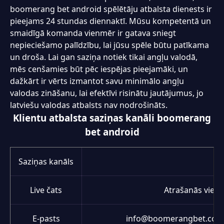
boomerang bet android spēlētāju atbalsta dienests ir
pieejams 24 stundas diennaktī. Mūsu kompetentā un
smaidīgā komanda vienmēr ir gatava sniegt
nepieciešamo palīdzību, lai jūsu spēle būtu patīkama
un droša. Lai gan saziņa notiek tikai angļu valodā,
mēs cenšamies būt pēc iespējas pieejamāki, un
dažkārt ir vērts izmantot savu minimālo angļu
valodas zināšanu, lai efektīvi risinātu jautājumus, jo
latviešu valodas atbalsts nav nodrošināts.
Klientu atbalsta saziņas kanāli boomerang
bet android
Saziņas kanāls
Live čats
Atrašanās vieta 
E-pasts
info@boomerangbet.com