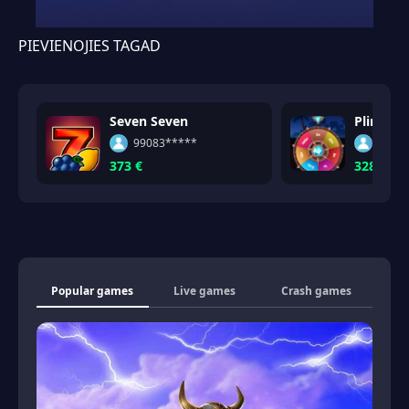
PIEVIENOJIES TAGAD
Seven Seven
Plinko A
99083*****
6219
373 €
328 €
Popular games
Live games
Crash games