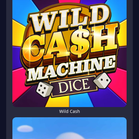
Wild Cash