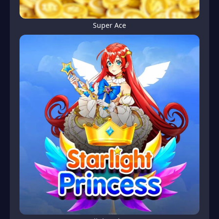
Super Ace