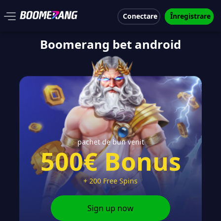
Conectare
Înregistrare
Boomerang bet android
pachet de bun venit
500€ Bonus
+ 200 Free Spins
Sign up now