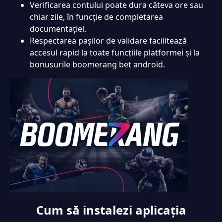
Verificarea contului poate dura câteva ore sau
chiar zile, în funcție de completarea
documentației.
Respectarea pașilor de validare facilitează
accesul rapid la toate funcțiile platformei și la
bonusurile boomerang bet android.
Cum să instalezi aplicația