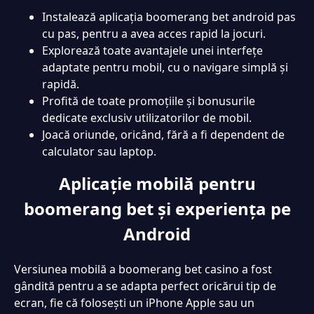
Instalează aplicația boomerang bet android pas
cu pas, pentru a avea acces rapid la jocuri.
Explorează toate avantajele unei interfețe
adaptate pentru mobil, cu o navigare simplă și
rapidă.
Profită de toate promoțiile și bonusurile
dedicate exclusiv utilizatorilor de mobil.
Joacă oriunde, oricând, fără a fi dependent de
calculator sau laptop.
Aplicație mobilă pentru
boomerang bet și experiența pe
Android
Versiunea mobilă a boomerang bet casino a fost
gândită pentru a se adapta perfect oricărui tip de
ecran, fie că folosești un iPhone Apple sau un