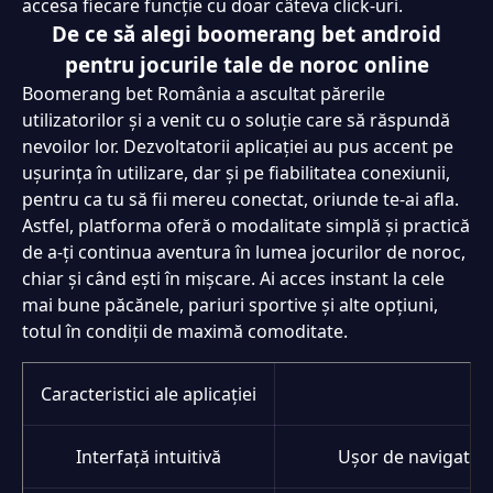
accesa fiecare funcție cu doar câteva click-uri.
De ce să alegi boomerang bet android
pentru jocurile tale de noroc online
Boomerang bet România a ascultat părerile
Ice Fishing
JetX
utilizatorilor și a venit cu o soluție care să răspundă
nevoilor lor. Dezvoltatorii aplicației au pus accent pe
ușurința în utilizare, dar și pe fiabilitatea conexiunii,
pentru ca tu să fii mereu conectat, oriunde te-ai afla.
Astfel, platforma oferă o modalitate simplă și practică
de a-ți continua aventura în lumea jocurilor de noroc,
chiar și când ești în mișcare. Ai acces instant la cele
mai bune păcănele, pariuri sportive și alte opțiuni,
totul în condiții de maximă comoditate.
Caracteristici ale aplicației
B
Interfață intuitivă
Ușor de navigat, ch