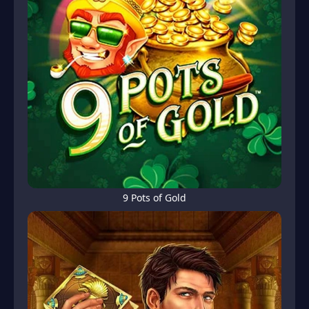
9 Pots of Gold