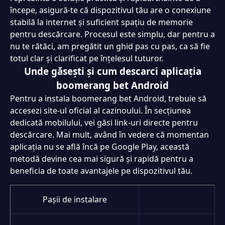
începe, asigură-te că dispozitivul tău are o conexiune
Penalty Shoot Out
Treasure Island
stabilă la internet și suficient spațiu de memorie
pentru descărcare. Procesul este simplu, dar pentru a
nu te rătăci, am pregătit un ghid pas cu pas, ca să fie
totul clar și clarificat pe înțelesul tuturor.
Unde găsești și cum descarci aplicația
boomerang bet Android
Pentru a instala boomerang bet Android, trebuie să
accesezi site-ul oficial al cazinoului. În secțiunea
dedicată mobilului, vei găsi link-uri directe pentru
descărcare. Mai mult, având în vedere că momentan
aplicația nu se află încă pe Google Play, această
metodă devine cea mai sigură și rapidă pentru a
beneficia de toate avantajele pe dispozitivul tău.
Pașii de instalare
Crazy Time
Aviator