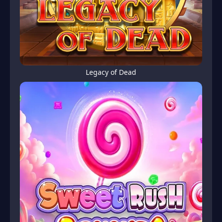
Legacy of Dead