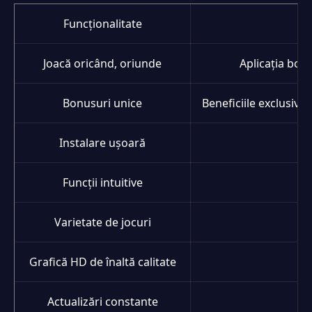
Funcționalitate
Joacă oricând, oriunde
Aplicația boom
Bonusuri unice
Beneficiile exclusive
Instalare ușoară
Unlimited Blackjack
High Striker
Funcții intuitive
Varietate de jocuri
Grafică HD de înaltă calitate
Actualizări constante