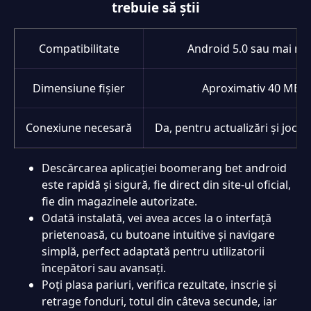
trebuie să știi
Aplicație mobilă pentru boomerang bet
și experiența pe Android
Compatibilitate
Android 5.0 sau mai no
Aplicația boomerang bet pentru
Android - Cum să o descarci și să o
Crazy Balls
PlinkoX
Dimensiune fișier
Aproximativ 40 MB
folosești ușor
Ghid complet pentru instalarea și
Conexiune necesară
Da, pentru actualizări și jocur
utilizarea aplicației boomerang bet pe
Android
Descărcarea aplicației boomerang bet android
este rapidă și sigură, fie direct din site-ul oficial,
fie din magazinele autorizate.
Odată instalată, vei avea acces la o interfață
prietenoasă, cu butoane intuitive și navigare
simplă, perfect adaptată pentru utilizatorii
începători sau avansați.
Poți plasa pariuri, verifica rezultate, inscrie și
retrage fonduri, totul din câteva secunde, iar