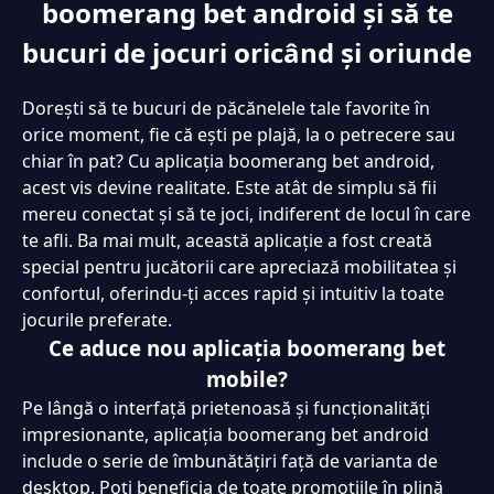
boomerang bet android și să te
bucuri de jocuri oricând și oriunde
Dorești să te bucuri de păcănelele tale favorite în
orice moment, fie că ești pe plajă, la o petrecere sau
chiar în pat? Cu aplicația boomerang bet android,
acest vis devine realitate. Este atât de simplu să fii
mereu conectat și să te joci, indiferent de locul în care
te afli. Ba mai mult, această aplicație a fost creată
special pentru jucătorii care apreciază mobilitatea și
confortul, oferindu-ți acces rapid și intuitiv la toate
jocurile preferate.
Ce aduce nou aplicația boomerang bet
mobile?
Pe lângă o interfață prietenoasă și funcționalități
impresionante, aplicația boomerang bet android
include o serie de îmbunătățiri față de varianta de
desktop. Poți beneficia de toate promoțiile în plină