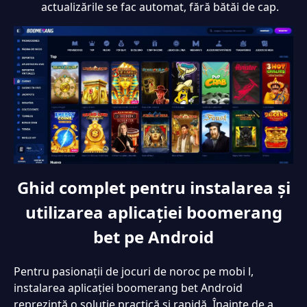
actualizările se fac automat, fără bătăi de cap.
Space XY
Bac Bo
Ghid complet pentru instalarea și
utilizarea aplicației boomerang
bet pe Android
Pentru pasionații de jocuri de noroc pe mobi l,
instalarea aplicației boomerang bet Android
reprezintă o soluție practică și rapidă. Înainte de a