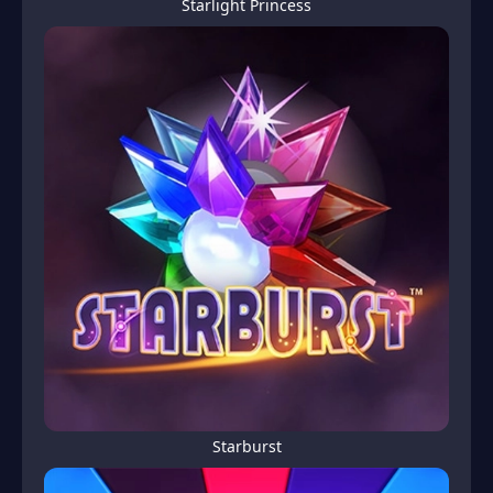
Starlight Princess
Starburst