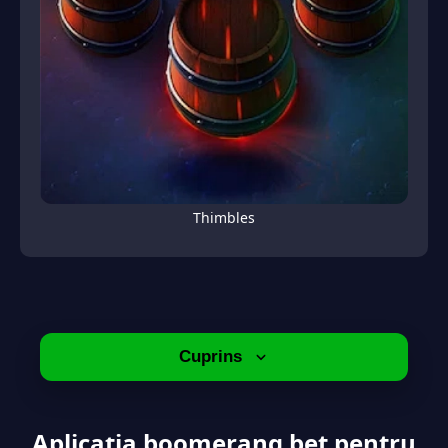
Thimbles
Cuprins
Aplicația boomerang bet pentru
Android - Cum să o descarci și să o
Aplicația boomerang bet pentru