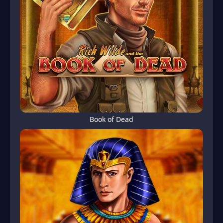
Book of Dead