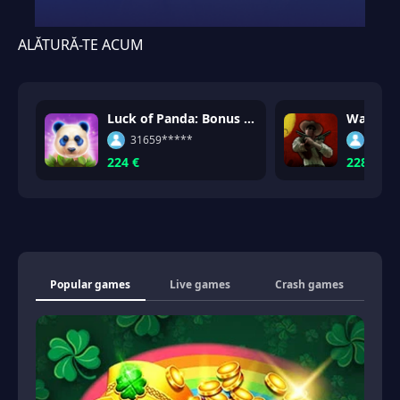
ALĂTURĂ-TE ACUM
Luck of Panda: Bonus Combo
Wanted 
31659*****
9213
224 €
228 €
Popular games
Live games
Crash games