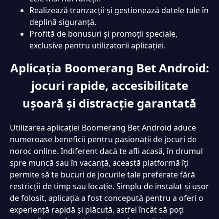
Realizează tranzacții și gestionează datele tale în
deplină siguranță.
Profită de bonusuri și promoții speciale,
exclusive pentru utilizatorii aplicației.
Aplicația Boomerang Bet Android:
Lightning Dice
CrashX
jocuri rapide, accesibilitate
ușoară și distracție garantată
Utilizarea aplicației Boomerang Bet Android aduce
numeroase beneficii pentru pasionații de jocuri de
noroc online. Indiferent dacă te afli acasă, în drumul
spre muncă sau în vacanță, această platformă îți
permite să te bucuri de jocurile tale preferate fără
restricții de timp sau locație. Simplu de instalat și ușor
de folosit, aplicația a fost concepută pentru a oferi o
experiență rapidă și plăcută, astfel încât să poți