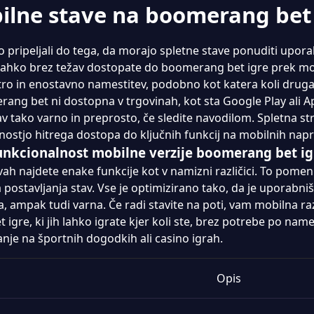
ilne stave na boomerang bet 
ev za dostop do omejenih držav
vo so pripeljali do tega, da morajo spletne stave ponuditi 
ma, lahko brez težav dostopate do boomerang bet igre prek m
hitro in enostavno namestitev, podobno kot katera koli dru
Mega Ball
CrashX
Unlimited Blackja
Minesweeper
jive?
ang bet ni dostopna v trgovinah, kot sta Google Play ali Ap
av tako varno in preprosto, če sledite navodilom. Spletna s
u na trgu
žnostjo hitrega dostopa do ključnih funkcij na mobilnih nap
unkcionalnost mobilne verzije boomerang bet ig
ka stavnica
h najdete enake funkcije kot v namizni različici. To pomen
postavljanja stav. Vse je optimizirano tako, da je uporabniš
, ampak tudi varna. Če radi stavite na poti, vam mobilna r
gre, ki jih lahko igrate kjer koli ste, brez potrebe po name
nje na športnih dogodkih ali casino igrah.
Opis