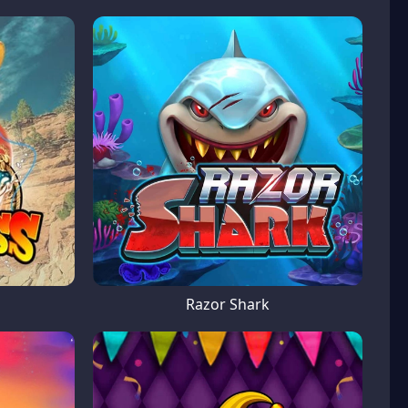
Razor Shark