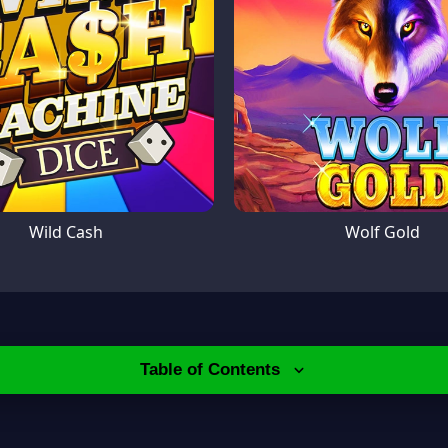
Wild Cash
Wolf Gold
Table of Contents