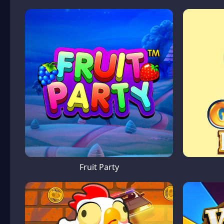
Fruit Party