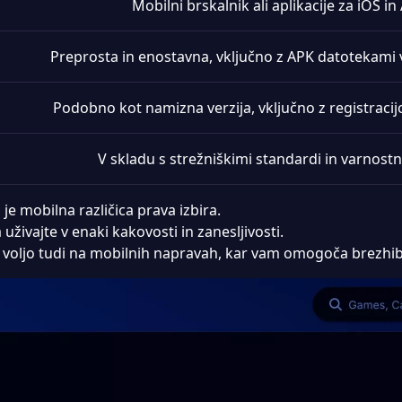
Mobilni brskalnik ali aplikacije za iOS i
Super Andar Bahar
Penalty Shoot Out
Coin Miner
Crazy Balls
Preprosta in enostavna, vključno z APK datotekami
Podobno kot namizna verzija, vključno z registracij
V skladu s strežniškimi standardi in varnostn
je mobilna različica prava izbira.
a uživajte v enaki kakovosti in zanesljivosti.
 na voljo tudi na mobilnih napravah, kar vam omogoča brezhi
Lightning Storm
Skyward
Texas Holdem
Spaceman