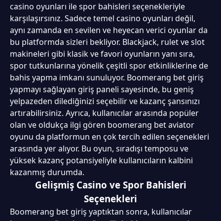
casino oyunları ile spor bahisleri seçenekleriyle
karşılaşırsınız. Sadece temel casino oyunları değil,
aynı zamanda en sevilen ve heyecan verici oyunlar da
bu platformda sizleri bekliyor. Blackjack, rulet ve slot
makineleri gibi klasik ve favori oyunların yanı sıra,
spor tutkunlarına yönelik çeşitli spor etkinliklerine de
bahis yapma imkanı sunuluyor. Boomerang bet giriş
yapmayı sağlayan giriş paneli sayesinde, bu geniş
yelpazeden dilediğinizi seçebilir ve kazanç şansınızı
artırabilirsiniz. Ayrıca, kullanıcılar arasında popüler
olan ve oldukça ilgi gören boomerang bet aviator
oyunu da platformun en çok tercih edilen seçenekleri
arasında yer alıyor. Bu oyun, sıradışı temposu ve
yüksek kazanç potansiyeliyle kullanıcıların kalbini
kazanmış durumda.
Gelişmiş Casino ve Spor Bahisleri
Seçenekleri
Boomerang bet giriş yaptıktan sonra, kullanıcılar