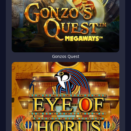
Gonzos Quest