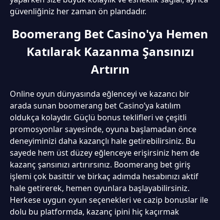
güvenliğiniz her zaman ön plandadır.
Boomerang Bet Casino'ya Hemen
Katılarak Kazanma Şansınızı
Artırın
Online oyun dünyasında eğlenceyi ve kazancı bir
arada sunan boomerang bet Casino’ya katılım
oldukça kolaydır. Güçlü bonus teklifleri ve çeşitli
Crazy Coin Flip
High Striker
promosyonlar sayesinde, oyuna başlamadan önce
deneyiminizi daha kazançlı hale getirebilirsiniz. Bu
sayede hem üst düzey eğlenceye erişirsiniz hem de
kazanç şansınızı artırırsınız. Boomerang bet giriş
işlemi çok basittir ve birkaç adımda hesabınızı aktif
hale getirerek, hemen oyunlara başlayabilirsiniz.
Herkese uygun oyun seçenekleri ve cazip bonuslar ile
dolu bu platformda, kazanç ipini hiç kaçırmak