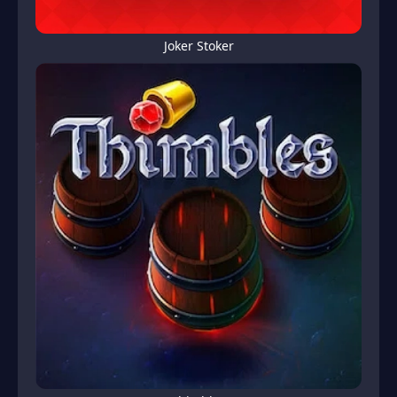
Joker Stoker