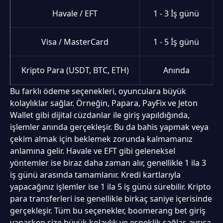
Havale / EFT
1 - 3 İş günü
Visa / MasterCard
1 - 5 İş günü
Kripto Para (USDT, BTC, ETH)
Anında
Bu farklı ödeme seçenekleri, oyunculara büyük
kolaylıklar sağlar. Örneğin, Papara, PayFix ve Jeton
Wallet gibi dijital cüzdanlar ile giriş yapıldığında,
işlemler anında gerçekleşir. Bu da bahis yapmak veya
çekim almak için beklemek zorunda kalmamanız
Texas Holdem
PlinkoX
anlamına gelir. Havale ve EFT gibi geleneksel
yöntemler ise biraz daha zaman alır, genellikle 1 ila 3
iş günü arasında tamamlanır. Kredi kartlarıyla
yapacağınız işlemler ise 1 ila 5 iş günü sürebilir. Kripto
para transferleri ise genellikle birkaç saniye içerisinde
gerçekleşir. Tüm bu seçenekler, boomerang bet giriş
yaparken size büyük kolaylık ve esneklik sağlar, ayrıca