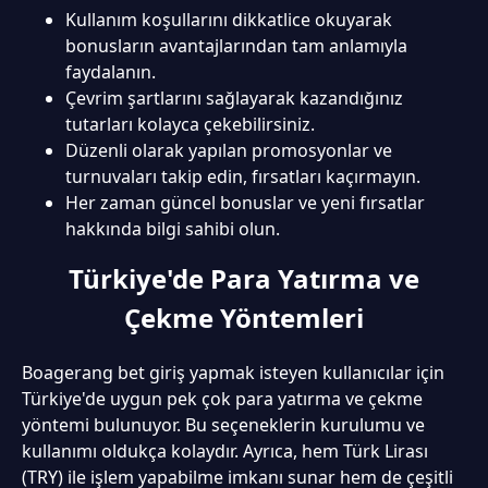
Kullanım koşullarını dikkatlice okuyarak
bonusların avantajlarından tam anlamıyla
faydalanın.
Çevrim şartlarını sağlayarak kazandığınız
tutarları kolayca çekebilirsiniz.
Düzenli olarak yapılan promosyonlar ve
turnuvaları takip edin, fırsatları kaçırmayın.
Her zaman güncel bonuslar ve yeni fırsatlar
hakkında bilgi sahibi olun.
Türkiye'de Para Yatırma ve
Çekme Yöntemleri
Boagerang bet giriş yapmak isteyen kullanıcılar için
Türkiye'de uygun pek çok para yatırma ve çekme
Rocketman
Baccarat
yöntemi bulunuyor. Bu seçeneklerin kurulumu ve
kullanımı oldukça kolaydır. Ayrıca, hem Türk Lirası
(TRY) ile işlem yapabilme imkanı sunar hem de çeşitli