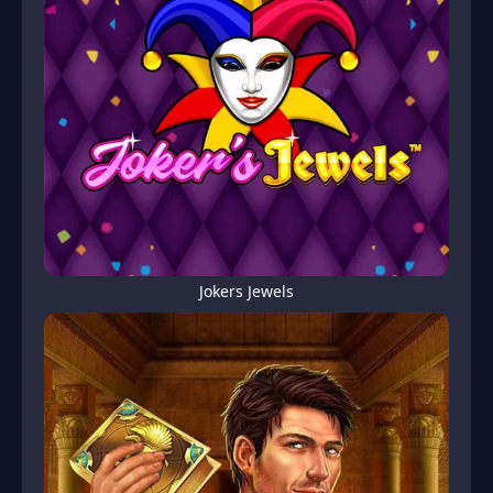
Jokers Jewels