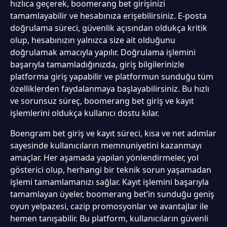
hızlıca geçerek, boomerang bet girişinizi
tamamlayabilir ve hesabınıza erişebilirsiniz. E-posta
doğrulama süreci, güvenlik açısından oldukça kritik
olup, hesabınızın yalnızca size ait olduğunu
doğrulamak amacıyla yapılır. Doğrulama işlemini
başarıyla tamamladığınızda, giriş bilgilerinizle
platforma giriş yapabilir ve platformun sunduğu tüm
özelliklerden faydalanmaya başlayabilirsiniz. Bu hızlı
ve sorunsuz süreç, boomerang bet giriş ve kayıt
işlemlerini oldukça kullanıcı dostu kılar.
Boengram bet giriş ve kayıt süreci, kısa ve net adımlar
sayesinde kullanıcıların memnuniyetini kazanmayı
amaçlar. Her aşamada yapılan yönlendirmeler, yol
gösterici olup, herhangi bir teknik sorun yaşamadan
işlemi tamamlamanızı sağlar. Kayıt işlemini başarıyla
tamamlayan üyeler, boomerang bet’in sunduğu geniş
oyun yelpazesi, cazip promosyonlar ve avantajlar ile
hemen tanışabilir. Bu platform, kullanıcıların güvenli